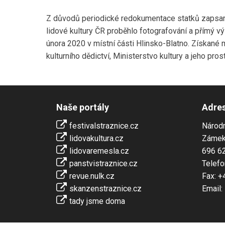
Z důvodů periodické redokumentace statků zapsanýc
lidové kultury ČR proběhlo fotografování a přímý
února 2020 v místní části Hlinsko-Blatno. Získané 
kulturního dědictví, Ministerstvo kultury a jeho pros
Naše portály
Adre
festivalstraznice.cz
Národn
lidovakultura.cz
Zámek
lidovaremesla.cz
696 62
panstvistraznice.cz
Telefo
revue.nulk.cz
Fax: +
skanzenstraznice.cz
Email:
tady jsme doma