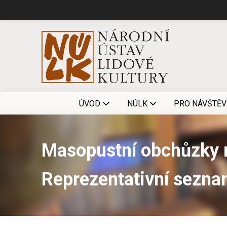
ÚVOD
NÚLK
PRO NÁVŠTĚV
Masopustní obchůzky 
Reprezentativní seznam