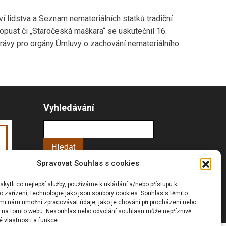
 lidstva a Seznam nemateriálních statků tradiční
pust či „Staročeská maškara“ se uskutečnil 16.
zprávy pro orgány Úmluvy o zachování nemateriálního
Vyhledávání
Spravovat Souhlas s cookies
Prohlášní o přístupnosti
Zásady cookies (EU)
ytli co nejlepší služby, používáme k ukládání a/nebo přístupu k
 zařízení, technologie jako jsou soubory cookies. Souhlas s těmito
GDPR
mi nám umožní zpracovávat údaje, jako je chování při procházení nebo
D na tomto webu. Nesouhlas nebo odvolání souhlasu může nepříznivě
té vlastnosti a funkce.