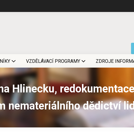
NÍKY
VZDĚLÁVACÍ PROGRAMY
ZDROJE INFORM
na Hlinecku, redokumentace
 nemateriálního dědictví li