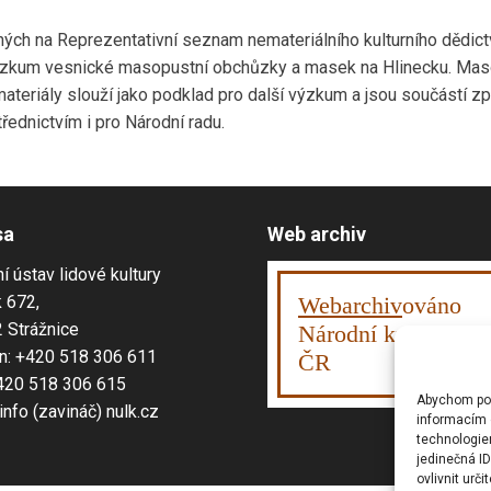
h na Reprezentativní seznam nemateriálního kulturního dědictví
 výzkum vesnické masopustní obchůzky a masek na Hlinecku. Maso
materiály slouží jako podklad pro další výzkum a jsou součástí 
třednictvím i pro Národní radu.
sa
Web archiv
í ústav lidové kultury
 672,
Webarchiv
ováno
 Strážnice
Národní knihovnou
n: +420 518 306 611
ČR
420 518 306 615
Abychom posk
 info (zavináč) nulk.cz
informacím o
technologie
jedinečná I
ovlivnit urči