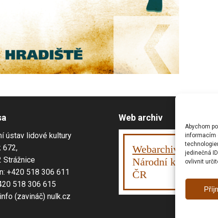
sa
Web archiv
Abychom posk
í ústav lidové kultury
informacím o
technologie
 672,
Webarchiv
ováno
jedinečná I
 Strážnice
Národní knihovnou
ovlivnit urči
n: +420 518 306 611
ČR
420 518 306 615
Příj
 info (zavináč) nulk.cz