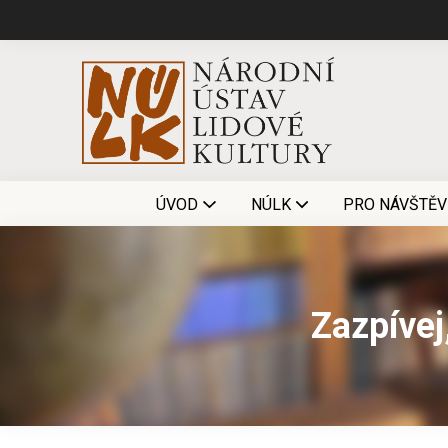
ÚVOD
NÚLK
PRO NÁVŠTĚV
Zazpívej