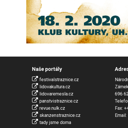
Naše portály
Adre
festivalstraznice.cz
Národn
lidovakultura.cz
Zámek
lidovaremesla.cz
696 62
panstvistraznice.cz
Telefo
revue.nulk.cz
Fax: +
skanzenstraznice.cz
Email:
tady jsme doma