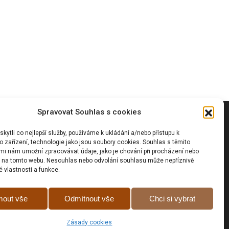
Spravovat Souhlas s cookies
Vyhledávání
ytli co nejlepší služby, používáme k ukládání a/nebo přístupu k
 zařízení, technologie jako jsou soubory cookies. Souhlas s těmito
mi nám umožní zpracovávat údaje, jako je chování při procházení nebo
D na tomto webu. Nesouhlas nebo odvolání souhlasu může nepříznivě
té vlastnosti a funkce.
Prohlášní o přístupnosti
mout vše
Odmítnout vše
Chci si vybrat
Zásady cookies (EU)
GDPR
Zásady cookies