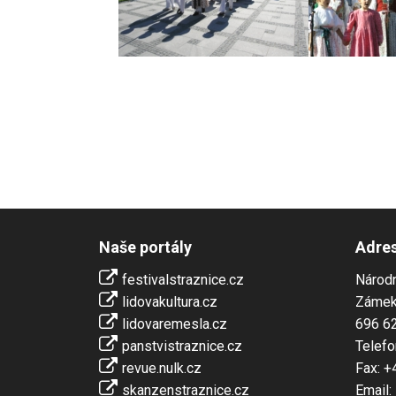
Naše portály
Adre
festivalstraznice.cz
Národn
lidovakultura.cz
Zámek
lidovaremesla.cz
696 62
panstvistraznice.cz
Telefo
revue.nulk.cz
Fax: +
skanzenstraznice.cz
Email: