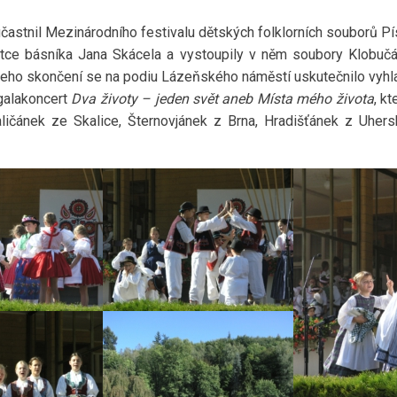
častnil Mezinárodního festivalu dětských folklorních souborů Pí
ce básníka Jana Skácela a vystoupily v něm soubory Klobučán
 jeho skončení se na podiu Lázeňského náměstí uskutečnilo vyhl
 galakoncert
Dva životy – jeden svět aneb Místa mého života
, k
aličánek ze Skalice, Šternovjánek z Brna, Hradišťánek z Uher