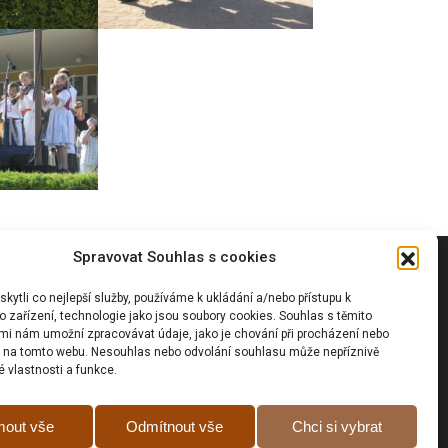
Spravovat Souhlas s cookies
Vyhledávání
ytli co nejlepší služby, používáme k ukládání a/nebo přístupu k
 zařízení, technologie jako jsou soubory cookies. Souhlas s těmito
mi nám umožní zpracovávat údaje, jako je chování při procházení nebo
D na tomto webu. Nesouhlas nebo odvolání souhlasu může nepříznivě
té vlastnosti a funkce.
Prohlášní o přístupnosti
mout vše
Odmítnout vše
Chci si vybrat
Zásady cookies (EU)