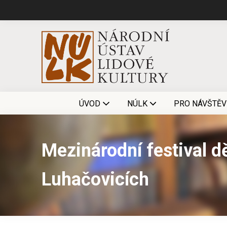
ÚVOD
NÚLK
PRO NÁVŠTĚV
Mezinárodní festival d
Luhačovicích