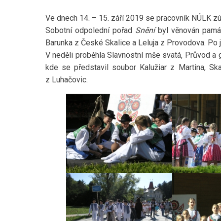
Ve dnech 14. – 15. září 2019 se pracovník NÚLK zú
Sobotní odpolední pořad
Snění
byl věnován památ
Barunka z České Skalice a Leluja z Provodova. Po
V neděli proběhla Slavnostní mše svatá, Průvod a
kde se představil soubor Kalužiar z Martina, Sk
z Luhačovic.