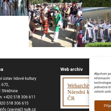
sa
Web archiv
Abychom posk
í ústav lidové kultury
informacím o
technologie
 672,
Webarchiv
ováno
jedinečná I
 Strážnice
Národní knihovnou
ovlivnit urči
n: +420 518 306 611
ČR
420 518 306 615
Příj
 info (zavináč) nulk.cz