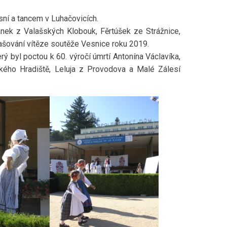
sní a tancem v Luhačovicích.
ek z Valašských Klobouk, Fěrtúšek ze Strážnice,
ašování vítěze soutěže Vesnice roku 2019.
terý byl poctou k 60. výročí úmrtí Antonína Václavíka,
ského Hradiště, Leluja z Provodova a Malé Zálesí