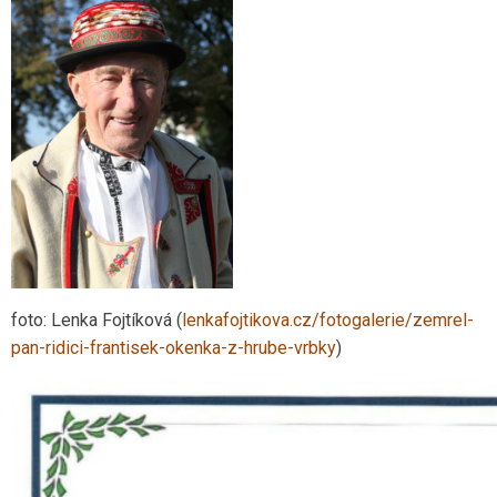
foto: Lenka Fojtíková (
lenkafojtikova.cz/fotogalerie/zemrel-
pan-ridici-frantisek-okenka-z-hrube-vrbky
)