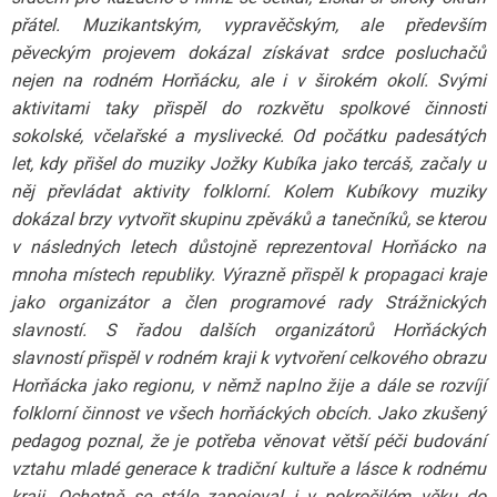
přátel. Muzikantským, vypravěčským, ale především
pěveckým projevem dokázal získávat srdce posluchačů
nejen na rodném Horňácku, ale i v širokém okolí. Svými
aktivitami taky přispěl do rozkvětu spolkové činnosti
sokolské, včelařské a myslivecké. Od počátku padesátých
let, kdy přišel do muziky Jožky Kubíka jako tercáš, začaly u
něj převládat aktivity folklorní. Kolem Kubíkovy muziky
dokázal brzy vytvořit skupinu zpěváků a tanečníků, se kterou
v následných letech důstojně reprezentoval Horňácko na
mnoha místech republiky. Výrazně přispěl k propagaci kraje
jako organizátor a člen programové rady Strážnických
slavností. S řadou dalších organizátorů Horňáckých
slavností přispěl v rodném kraji k vytvoření celkového obrazu
Horňácka jako regionu, v němž naplno žije a dále se rozvíjí
folklorní činnost ve všech horňáckých obcích. Jako zkušený
pedagog poznal, že je potřeba věnovat větší péči budování
vztahu mladé generace k tradiční kultuře a lásce k rodnému
kraji. Ochotně se stále zapojoval i v pokročilém věku do