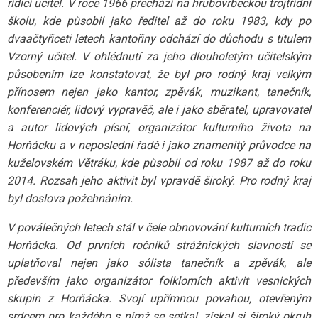
řídící učitel. V roce 1966 přechází na hrubovrbeckou trojtřídní
školu, kde působil jako ředitel až do roku 1983, kdy po
dvaačtyřiceti letech kantořiny odchází do důchodu s titulem
Vzorný učitel. V ohlédnutí za jeho dlouholetým učitelským
působením lze konstatovat, že byl pro rodný kraj velkým
přínosem nejen jako kantor, zpěvák, muzikant, tanečník,
konferenciér, lidový vypravěč, ale i jako sběratel, upravovatel
a autor lidových písní, organizátor kulturního života na
Horňácku a v neposlední řadě i jako znamenitý průvodce na
kuželovském Větráku, kde působil od roku 1987 až do roku
2014. Rozsah jeho aktivit byl vpravdě široký. Pro rodný kraj
byl doslova požehnáním.
V poválečných
letech stál v čele obnovování kulturních tradic
Horňácka. Od prvních ročníků strážnických slavností se
uplatňoval nejen jako sólista tanečník a zpěvák, ale
především jako organizátor folklorních aktivit vesnických
skupin z Horňácka. Svojí upřímnou povahou, otevřeným
srdcem pro každého s nímž se setkal, získal si široký okruh