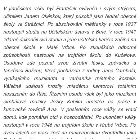
V jinošském věku byl František ovlivněn i svým strýcem,
učitelem Janem Okénkou, který působil jako ředitel obecné
školy ve Strážnici. Po absolvování měšťanky v roce 1937
nastoupil studia na Učitelském ústavu v Brně. V roce 1941
zdárně dokončil svá studia a jeho učitelská kariéra začíná na
obecné škole v Malé Vrbce. Po zkouškách odborné
způsobilosti nastoupil na trojtřídní školu do Kuželova.
Osudově zde poznal svou životní lásku, zpěvačku a
tanečnici Boženu, která pocházela z rodiny Jana Čambala,
vynikajícího muzikanta a varhaníka místního kostela.
Válečné události hrozily mladému kantorovi totálním
nasazením do Říše. Řízením osudu však byl jako muzikant
cimbálové muziky Jožky Kubíka umístěn na práce v
kunovické továrně Avia. V posledním roce války se vrací
domů, kde pomáhal otci v hospodářství. Po ukončení války
nastoupil v roce 1946 na trojtřídní školu v Hrubé Vrbce. Po
dvou letech se vrací zpět na malovrbeckou dvoutřídku jako