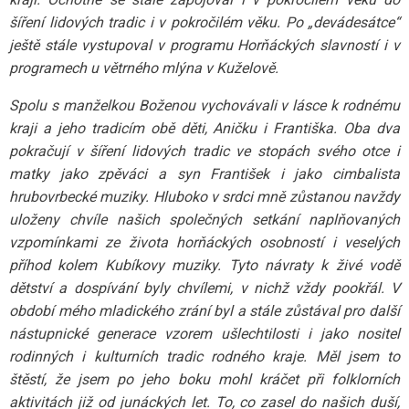
šíření lidových tradic i v pokročilém věku. Po „devádesátce“
ještě stále vystupoval v programu Horňáckých slavností i v
programech u větrného mlýna v Kuželově.
Spolu s manželkou Boženou vychovávali v lásce k rodnému
kraji a jeho tradicím obě děti, Aničku i Františka. Oba dva
pokračují v šíření lidových tradic ve stopách svého otce i
matky jako zpěváci a syn František i jako cimbalista
hrubovrbecké muziky. Hluboko v srdci mně zůstanou navždy
uloženy chvíle našich společných setkání naplňovaných
vzpomínkami ze života horňáckých osobností i veselých
příhod kolem Kubíkovy muziky. Tyto návraty k živé vodě
dětství a dospívání byly chvílemi, v nichž vždy pookřál. V
období mého mladického zrání byl a stále zůstával pro další
nástupnické generace vzorem ušlechtilosti i jako nositel
rodinných i kulturních tradic rodného kraje. Měl jsem to
štěstí, že jsem po jeho boku mohl kráčet při folklorních
aktivitách již od junáckých let. To, co zasel do našich duší,