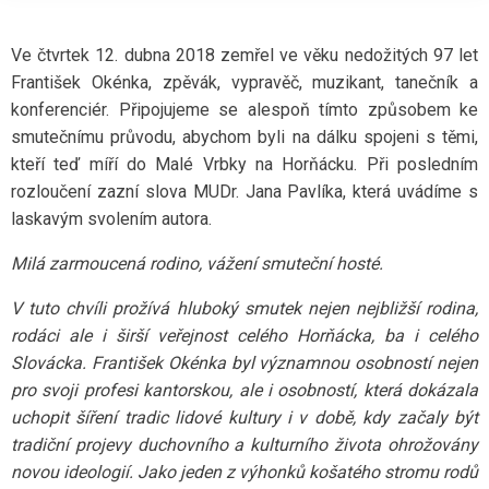
Ve čtvrtek 12. dubna 2018 zemřel ve věku nedožitých 97 let
František Okénka, zpěvák, vypravěč, muzikant, tanečník a
konferenciér. Připojujeme se alespoň tímto způsobem ke
smutečnímu průvodu, abychom byli na dálku spojeni s těmi,
kteří teď míří do Malé Vrbky na Horňácku. Při posledním
rozloučení zazní slova MUDr. Jana Pavlíka, která uvádíme s
laskavým svolením autora.
Milá zarmoucená rodino, vážení smuteční hosté.
V tuto chvíli prožívá hluboký smutek nejen nejbližší rodina,
rodáci ale i širší veřejnost celého Horňácka, ba i celého
Slovácka. František Okénka byl významnou osobností nejen
pro svoji profesi kantorskou, ale i osobností, která dokázala
uchopit šíření tradic lidové kultury i v době, kdy začaly být
tradiční projevy duchovního a kulturního života ohrožovány
novou ideologií. Jako jeden z výhonků košatého stromu rodů