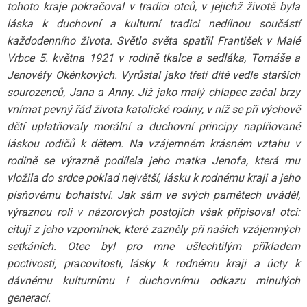
tohoto kraje pokračoval v tradici otců, v jejichž životě byla
láska k duchovní a kulturní tradici nedílnou součástí
každodenního života. Světlo světa spatřil František v Malé
Vrbce 5. května 1921 v rodině tkalce a sedláka, Tomáše a
Jenovéfy Okénkových. Vyrůstal jako třetí dítě vedle starších
sourozenců, Jana a Anny. Již jako malý chlapec začal brzy
vnímat pevný řád života katolické rodiny, v níž se při výchově
dětí uplatňovaly morální a duchovní principy naplňované
láskou rodičů k dětem. Na vzájemném krásném vztahu v
rodině se výrazně podílela jeho matka Jenofa, která mu
vložila do srdce poklad největší, lásku k rodnému kraji a jeho
písňovému bohatství. Jak sám ve svých pamětech uváděl,
výraznou roli v názorových postojích však připisoval otci:
cituji z jeho vzpomínek, které zazněly při našich vzájemných
setkáních. Otec byl pro mne ušlechtilým příkladem
poctivosti, pracovitosti, lásky k rodnému kraji a úcty k
dávnému kulturnímu i duchovnímu odkazu minulých
generací.