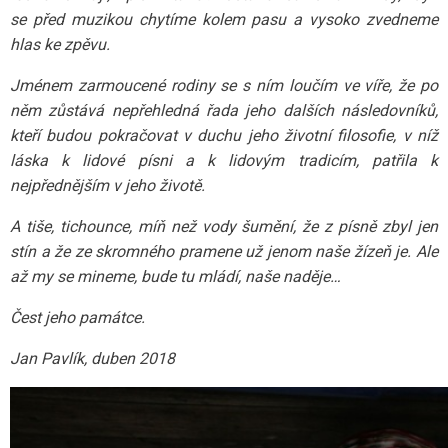
se před muzikou chytíme kolem pasu a vysoko zvedneme
hlas ke zpěvu.
Jménem zarmoucené rodiny se s ním loučím ve víře, že po
něm zůstává nepřehledná řada jeho dalších následovníků,
kteří budou pokračovat v duchu jeho životní filosofie, v níž
láska k lidové písni a k lidovým tradicím, patřila k
nejpřednějším v jeho životě.
A tiše, tichounce, míň než vody šumění, že z písně zbyl jen
stín a že ze skromného pramene už jenom naše žízeň je. Ale
až my se mineme, bude tu mládí, naše naděje…
Čest jeho památce.
Jan Pavlík, duben 2018