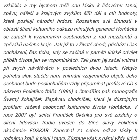
vzklíčilo a my bychom měli onu lásku k lidovému tanci,
zpěvu, nářečí a krajovým zvykům šířit dál a ctít hodnoty,
které posilují národní hrdost. Rozsahem své činnosti v
oblasti šíření kulturního odkazu minulých generací Horňácka
se zařadil k významným osobnostem z řad muzikantů a
zpěváků našeho kraje. Jak již to v životě chodí, přichází i čas
odcházení, čas ticha, kdy se začíná v paměti lidské odvíjet
příběh života jen ve vzpomínkách. Tak jsem jej začal vnímat
při svých návštěvách v posledních dvou letech. Nebylo
potřeba slov, stačilo nám vnímání vzájemného objetí. Jeho
osobnost bude posluchačům vždy připomínat profilové CD s
názvem Preletěuo ftáča (1996) a čtenářům pak monografie
Švarný šohajíček šlapávau chodníček, která je důstojným
profilem vážené osobnosti kulturního života Horňácka. V
roce 2007 byl učitel František Okénka pro své zásluhy o
šíření lidových tradic uveden do Síně slávy Folklorní
akademie- FOSKAR. Zanechal za sebou odkaz lásky k
rodnému kraji, k písni i tanci. Zůstane však s námi vždy, když