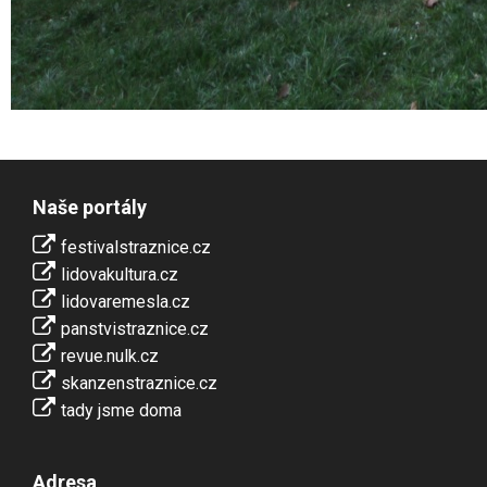
Naše portály
festivalstraznice.cz
lidovakultura.cz
lidovaremesla.cz
panstvistraznice.cz
revue.nulk.cz
skanzenstraznice.cz
tady jsme doma
Adresa