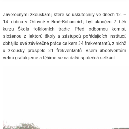
Závěrečnými zkouškami, které se uskutečnily ve dnech 13. –
14. dubna v Orlovně v Brně-Bohunicích, byl ukončen 7. běh
kurzu Škola folklorních tradic. Před odbornou komisí,
složenou z lektorů školy a zástupců pořádajících institucí,
obhájilo své závěrečné práce celkem 34 frekventantů, z nichž
u zkoušky prospělo 31 frekventantů. Všem absolventům
velmi gratulujeme a těšíme se na další společná setkání.