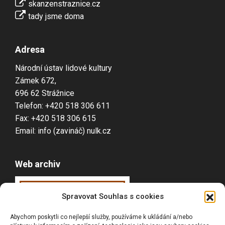
skanzenstraznice.cz
tady jsme doma
Adresa
Národní ústav lidové kultury
Zámek 672,
696 62 Strážnice
Telefon: +420 518 306 611
Fax: +420 518 306 615
Email: info (zavináč) nulk.cz
Web archiv
Webarchiv
ováno
Spravovat Souhlas s cookies
Národní knihovnou
Abychom poskytli co nejlepší služby, používáme k ukládání a/nebo
ČR