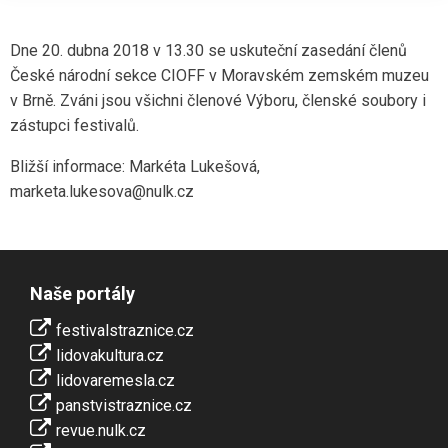
Dne 20. dubna 2018 v 13.30 se uskuteční zasedání členů
České národní sekce CIOFF v Moravském zemském muzeu
v Brně. Zváni jsou všichni členové Výboru, členské soubory i
zástupci festivalů.
Bližší informace: Markéta Lukešová,
marketa.lukesova@nulk.cz
Naše portály
festivalstraznice.cz
lidovakultura.cz
lidovaremesla.cz
panstvistraznice.cz
revue.nulk.cz