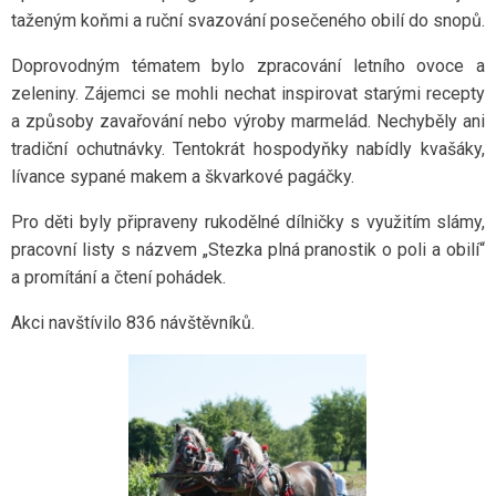
taženým koňmi a ruční svazování posečeného obilí do snopů.
Doprovodným tématem bylo zpracování letního ovoce a
zeleniny. Zájemci se mohli nechat inspirovat starými recepty
a způsoby zavařování nebo výroby marmelád. Nechyběly ani
tradiční ochutnávky. Tentokrát hospodyňky nabídly kvašáky,
lívance sypané makem a škvarkové pagáčky.
Pro děti byly připraveny rukodělné dílničky s využitím slámy,
pracovní listy s názvem „Stezka plná pranostik o poli a obilí“
a promítání a čtení pohádek.
Akci navštívilo 836 návštěvníků.