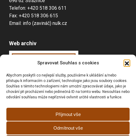
696 62 Strážnice
Telefon: +420 518 306 611
Fax: +420 518 306 615
Email: info (zavináč) nulk.cz
Web archiv
Webarchiv
ováno
Spravovat Souhlas s cookies
Národní knihovnou
Abychom poskytli co nejlepší služby, používáme k ukládání a/nebo
ČR
přístupu k informacím o zařízení, technologie jako jsou soubory cookies.
Souhlas s těmito technologiemi nám umožní zpracovávat údaje, jako je
chování při procházení nebo jedinečná ID na tomto webu. Nesouhlas nebo
odvolání souhlasu může nepříznivě ovlivnit určité vlastnosti a funkce.
Vyhledávání
Příjmout vše
Odmítnout vše
Prohlášní o přístupnosti