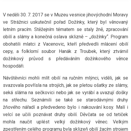
V neděli 30. 7. 2017 se v Muzeu vesnice jihovýchodní Moravy
ve Strážnici uskutečnil pořad Dožínky, který byl věnovaný
letním pracím. Stěžejním tématem se staly žně, zpracování
obilí a slámy a konečná oslava sklizně – „dožínky“. Program
obohatili mlatci z Vacenovic, kteří předvedli mlácení obilí
cepy, a folklorní soubor Hanák z Troubek, který ztvárnil
dožínkový průvod s předáváním dožínkového věnce
hospodáři.
Návštěvníci mohli mlít obilí na ručním mlýnci, viděli, jak se
svazovala povřísla na strojích, jak se pletou ošatky ze slámy,
seká sláma na sečkovici nebo jak se vyrábí a uvazují došky
na střechu. Seznámili se také se starodávnými druhy
žňového nářadí a předvedeno bylo i nakouvání kosy. Malí i
velcí se učili poznávat druhy obilí. Děvčata se od tetiček
mohla naučit uplést velký dožínkový věnec. Velkým
zpestřením celého programu byla sklizeň obilí žacím strojem