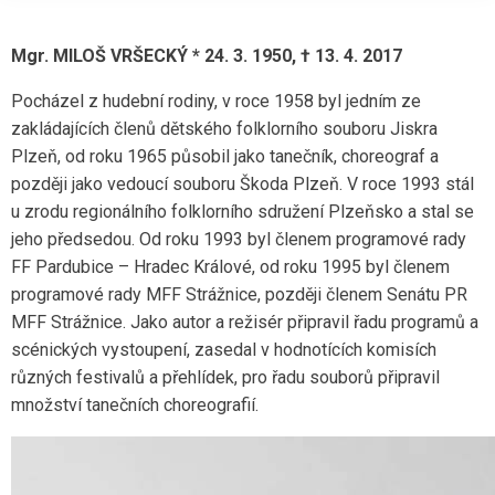
Mgr. MILOŠ VRŠECKÝ * 24. 3. 1950, † 13. 4. 2017
Pocházel z hudební rodiny, v roce 1958 byl jedním ze
zakládajících členů dětského folklorního souboru Jiskra
Plzeň, od roku 1965 působil jako tanečník, choreograf a
později jako vedoucí souboru Škoda Plzeň. V roce 1993 stál
u zrodu regionálního folklorního sdružení Plzeňsko a stal se
jeho předsedou. Od roku 1993 byl členem programové rady
FF Pardubice – Hradec Králové, od roku 1995 byl členem
programové rady MFF Strážnice, později členem Senátu PR
MFF Strážnice. Jako autor a režisér připravil řadu programů a
scénických vystoupení, zasedal v hodnotících komisích
různých festivalů a přehlídek, pro řadu souborů připravil
množství tanečních choreografií.