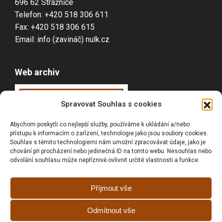
696 62 Strážnice
Telefon: +420 518 306 611
Fax: +420 518 306 615
Email: info (zavináč) nulk.cz
Web archiv
Webarchiv
ováno
Spravovat Souhlas s cookies
Národní knihovnou
Abychom poskytli co nejlepší služby, používáme k ukládání a/nebo
ČR
přístupu k informacím o zařízení, technologie jako jsou soubory cookies.
Souhlas s těmito technologiemi nám umožní zpracovávat údaje, jako je
chování při procházení nebo jedinečná ID na tomto webu. Nesouhlas nebo
odvolání souhlasu může nepříznivě ovlivnit určité vlastnosti a funkce.
Vyhledávání
Příjmout vše
Odmítnout vše