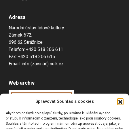
Adresa
Národní ústav lidové kultury
Zámek 672,
696 62 Strážnice
Telefon: +420 518 306 611
Fax: +420 518 306 615
Email: info (zavináč) nulk.cz
Web archiv
Webarchiv
ováno
Spravovat Souhlas s cookies
Národní knihovnou
Abychom poskytli co nejlepší služby, používáme k ukládání a/nebo
ČR
přístupu k informacím o zařízení, technologie jako jsou soubory cookies.
Souhlas s těmito technologiemi nám umožní zpracovávat údaje, jako je
chování při procházení nebo jedinečná ID na tomto webu. Nesouhlas nebo