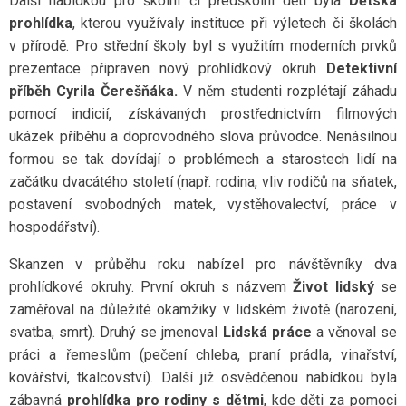
Další nabídkou pro školní či předškolní děti byla
Dětská
prohlídka
, kterou využívaly instituce při výletech či školách
v přírodě. Pro střední školy byl s využitím moderních prvků
prezentace připraven nový prohlídkový okruh
Detektivní
příběh Cyrila Čerešňáka.
V něm studenti rozplétají záhadu
pomocí indicií, získávaných prostřednictvím filmových
ukázek příběhu a doprovodného slova průvodce. Nenásilnou
formou se tak dovídají o problémech a starostech lidí na
začátku dvacátého století (např. rodina, vliv rodičů na sňatek,
postavení svobodných matek, vystěhovalectví, práce v
hospodářství).
Skanzen v průběhu roku nabízel pro návštěvníky dva
prohlídkové okruhy. První okruh s názvem
Život lidský
se
zaměřoval na důležité okamžiky v lidském životě (narození,
svatba, smrt). Druhý se jmenoval
Lidská práce
a věnoval se
práci a řemeslům (pečení chleba, praní prádla, vinařství,
kovářství, tkalcovství). Další již osvědčenou nabídkou byla
zábavná
prohlídka pro rodiny s dětmi
, kde děti za pomoci