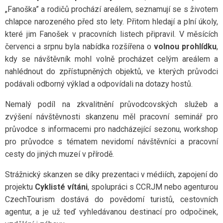
„Fanoška” a rodičů prochází areálem, seznamují se s životem
chlapce narozeného před sto lety. Přitom hledají a plní úkoly,
které jim Fanošek v pracovních listech připravil. V měsících
červenci a srpnu byla nabídka rozšířena o
volnou prohlídku
,
kdy se návštěvník mohl volně procházet celým areálem a
nahlédnout do zpřístupněných objektů, ve kterých průvodci
podávali odborný výklad a odpovídali na dotazy hostů.
Nemalý podíl na zkvalitnění průvodcovských služeb a
zvýšení návštěvnosti skanzenu měl pracovní seminář pro
průvodce s informacemi pro nadcházející sezonu, workshop
pro průvodce s tématem nevidomí návštěvníci a pracovní
cesty do jiných muzeí v přírodě.
Strážnický skanzen se díky prezentaci v médiích, zapojení do
projektu
Cyklisté vítáni
, spolupráci s CCRJM nebo agenturou
CzechTourism dostává do povědomí turistů, cestovních
agentur, a je už teď vyhledávanou destinací pro odpočinek,