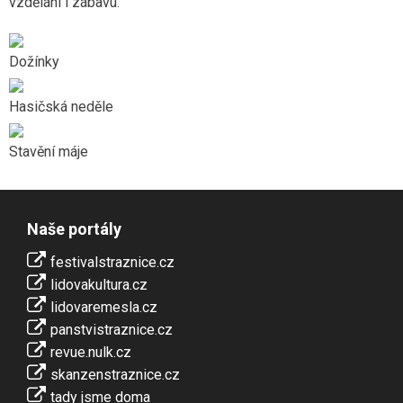
vzdělání i zábavu.
Dožínky
Hasičská neděle
Stavění máje
Naše portály
festivalstraznice.cz
lidovakultura.cz
lidovaremesla.cz
panstvistraznice.cz
revue.nulk.cz
skanzenstraznice.cz
tady jsme doma