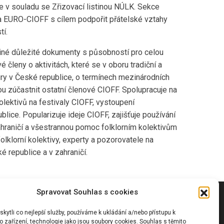
e v souladu se Zřizovací listinou NÚLK. Sekce
 a EURO-CIOFF s cílem podpořit přátelské vztahy
tí.
 jiné důležité dokumenty s působností pro celou
členy o aktivitách, které se v oboru tradiční a
tury v České republice, o termínech mezinárodních
hou zúčastnit ostatní členové CIOFF. Spolupracuje na
olektivů na festivaly CIOFF, vystoupení
blice. Popularizuje ideje CIOFF, zajišťuje používání
ahraničí a všestrannou pomoc folklorním kolektivům
olklorní kolektivy, experty a pozorovatele na
é republice a v zahraničí.
Spravovat Souhlas s cookies
Vyhledávání
ytli co nejlepší služby, používáme k ukládání a/nebo přístupu k
 zařízení, technologie jako jsou soubory cookies. Souhlas s těmito