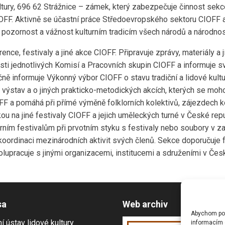
ltury, 696 62 Strážnice – zámek, který zabezpečuje činnost sekc
 CIOFF. Aktivně se účastní práce Středoevropského sektoru CIOFF
 pozornost a vážnost kulturním tradicím všech národů a národnos
ence, festivaly a jiné akce CIOFF. Připravuje zprávy, materiály a
i jednotlivých Komisí a Pracovních skupin CIOFF a informuje své 
očně informuje Výkonný výbor CIOFF o stavu tradiční a lidové kul
ií, výstav a o jiných prakticko-metodických akcích, kterých se mo
OFF a pomáhá při přímé výměně folklorních kolektivů, zájezdech k
ou na jiné festivaly CIOFF a jejich uměleckých turné v České repu
ním festivalům při prvotním styku s festivaly nebo soubory v z
koordinaci mezinárodních aktivit svých členů. Sekce doporučuje f
lupracuje s jinými organizacemi, institucemi a sdruženími v Česk
sa
Web archiv
Abychom posk
í ústav lidové kultury
informacím o