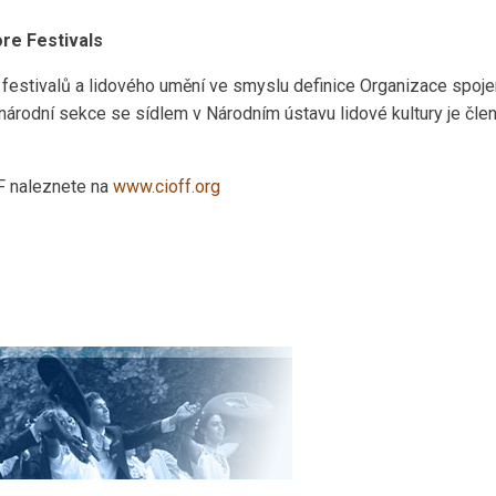
ore Festivals
 festivalů a lidového umění ve smyslu definice Organizace spoje
árodní sekce se sídlem v Národním ústavu lidové kultury je čl
F naleznete na
www.cioff.org