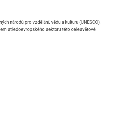
ných národů pro vzdělání, vědu a kulturu (UNESCO).
enem středoevropského sektoru této celesvětové