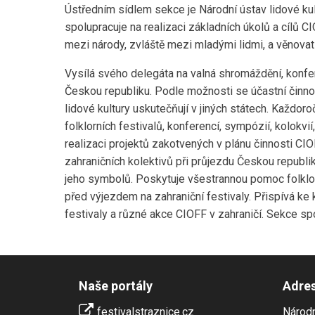
Ústředním sídlem sekce je Národní ústav lidové ku
spolupracuje na realizaci základních úkolů a cílů
mezi národy, zvláště mezi mladými lidmi, a věnovat
Vysílá svého delegáta na valná shromáždění, konfer
Českou republiku. Podle možnosti se účastní činnost
lidové kultury uskutečňují v jiných státech. Každor
folklorních festivalů, konferencí, sympózií, kolokv
realizaci projektů zakotvených v plánu činnosti CI
zahraničních kolektivů při průjezdu Českou republik
jeho symbolů. Poskytuje všestrannou pomoc folklor
před výjezdem na zahraniční festivaly. Přispívá ke 
festivaly a různé akce CIOFF v zahraničí. Sekce spo
Naše portály
Adre
festivalstraznice.cz
Národn