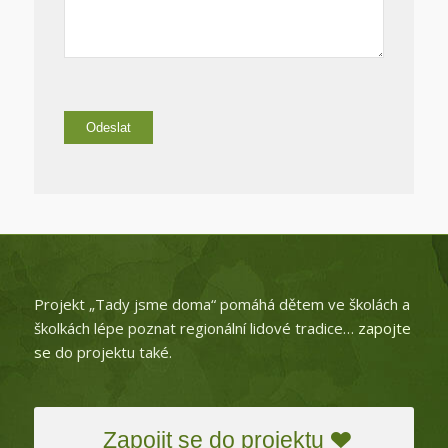
Projekt „Tady jsme doma“ pomáhá dětem ve školách a
školkách lépe poznat regionální lidové tradice…
zapojte
se
do projektu také.
Zapojit se do projektu