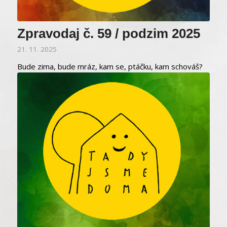
Zpravodaj č. 59 / podzim 2025
21. 11. 2025
Bude zima, bude mráz, kam se, ptáčku, kam schováš?