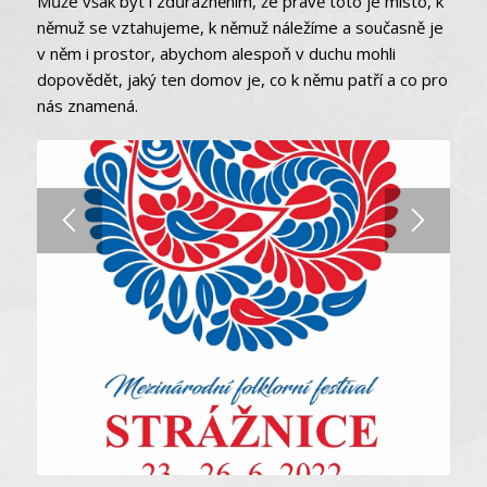
Může však být i zdůrazněním, že právě toto je místo, k
němuž se vztahujeme, k němuž náležíme a současně je
v něm i prostor, abychom alespoň v duchu mohli
dopovědět, jaký ten domov je, co k němu patří a co pro
nás znamená.