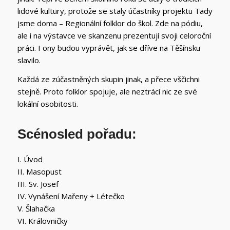
lidové kultury, protože se staly účastníky projektu Tady
jsme doma – Regionální folklor do škol. Zde na pódiu,
ale i na výstavce ve skanzenu prezentují svoji celoroční
práci. I ony budou vyprávět, jak se dříve na Těšínsku
slavilo.
Každá ze zúčastněných skupin jinak, a přece vščichni
stejně. Proto folklor spojuje, ale neztrácí nic ze své
lokální osobitosti.
Scénosled pořadu:
I. Úvod
II. Masopust
III. Sv. Josef
IV. Vynášení Mařeny + Létečko
V. Šlahačka
VI. Královničky