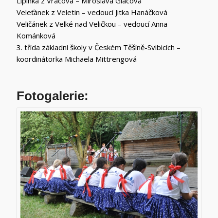
Lipinka z Vracova – Miroslava Glacová
Veleťánek z Veletin – vedoucí Jitka Hanáčková
Veličánek z Velké nad Veličkou – vedoucí Anna
Kománková
3. třída základní školy v Českém Těšíně-Svibicích –
koordinátorka Michaela Mittrengová
Fotogalerie: