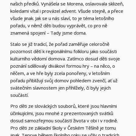
našich předků. Vynášela se Morena, oslavovala sklizeň,
koledami vítal i provázel advent. Všude stejně, a přece
všude jinak. Jak se u nás slaví, to je téma letošního
pořadu, v němž děti budou vyprávět, co pro ně
znamená spojení – Tady jsme doma.
Stalo se již tradicí, že pořad zaměřuje celoročně
pozornost dětí k regionálnímu folkloru jako součásti
kulturního vědomí domova. Zatímco dosud děti svoje
poznání sdělovaly divákovi formou hry – na něco, o
něčem, a ve hře byly zcela ponořeny, v letošním
pořadu přibližují svůj domov pohledem zvenčí, ať už
svátečním slavnostem jen přihlížely, či byly jejich
součástí.
Pro děti ze slováckých souborů, které jsou hlavními
účinkujícími, jsou mnohé z prezentovaných svátků
dosud samozřejmou součástí života v obi i v rodině.
Pro děti ze základní školy v Českém Těšíně je tomu
jinak. Teprve během školního roku se učily o tradicích