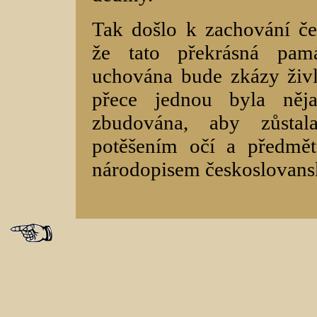
Tak došlo k zachování če
že tato překrásná pam
uchována bude zkázy živ
přece jednou byla něj
zbudována, aby zůsta
potěšením očí a předmě
národopisem českoslovans