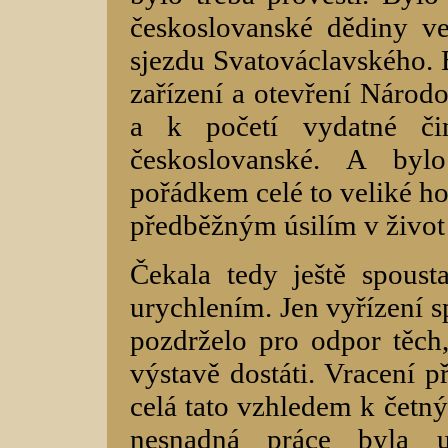
českoslovanské dědiny v
sjezdu Svatováclavského. B
zařízení a otevření Náro
a k početí vydatné čin
českoslovanské. A bylo
pořádkem celé to veliké ho
předběžným úsilím v život
Čekala tedy ještě spoust
urychlením. Jen vyřízení 
pozdrželo pro odpor těc
výstavě dostáti. Vracení 
celá tato vzhledem k čet
nesnadná práce byla u