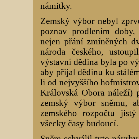
námitky.
Zemský výbor nebyl zprvu
poznav prodlením doby,
nejen přání zmíněných dv
národa českého, ustoup
výstavní dědina byla po vý
aby přijal dědinu ku stálé
li od nejvyššího hofmistro
Královská Obora náleží) př
zemský výbor sněmu, ab
zemského rozpočtu jist
všecky časy budoucí.
Sněm schválil tyto návrhy