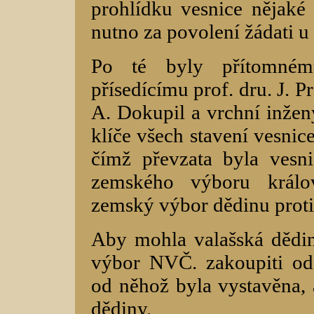
prohlídku vesnice nějaké 
nutno za povolení žádati u
Po té byly přítomném
přísedícímu prof. dru. J. Pr
A. Dokupil a vrchní inže
klíče všech stavení vesnic
čímž převzata byla vesn
zemského výboru králov
zemský výbor dědinu proti
Aby mohla valašská dědin
výbor NVČ. zakoupiti od
od něhož byla vystavěna, 
dědiny.