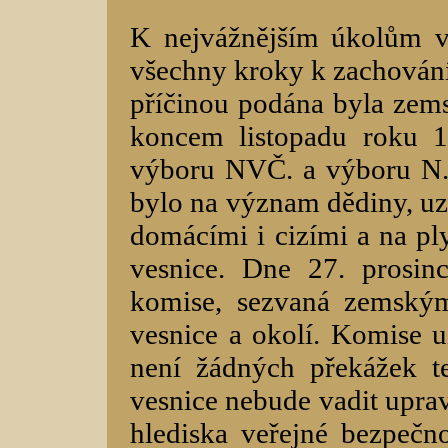
K nejvážnějším úkolům vý
všechny kroky k zachování
příčinou podána byla zem
koncem listopadu roku 
výboru NVČ. a výboru N. 
bylo na význam dědiny, u
domácími i cizími a na pl
vesnice. Dne 27. prosin
komise, sezvaná zemský
vesnice a okolí. Komise u
není žádných překážek t
vesnice nebude vadit uprav
hlediska veřejné bezpečno