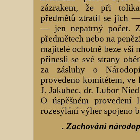
zázrakem, že při tolik
předmětů ztratil se jich —
— jen nepatrný počet. 
předmětech nebo na penězíc
majitelé ochotně beze vší 
přinesli se své strany obě
za zásluhy o Národopi
provedeno komitétem, ve k
J. Jakubec, dr. Lubor Niede
O úspěšném provedení lo
rozesýlání výher spojeno b
. Zachování národop