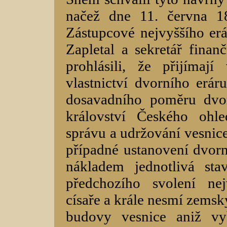
načež dne 11. června 1
Zástupcové nejvyššího erá
Zapletal a sekretář finan
prohlásili, že přijímaj
vlastnictví dvorního erár
dosavadního poměru dvo
království Českého ohl
správu a udržování vesnic
případné ustanovení dvor
nákladem jednotlivá sta
předchozího svolení ne
císaře a krále nesmí zemsk
budovy vesnice aniž vyb