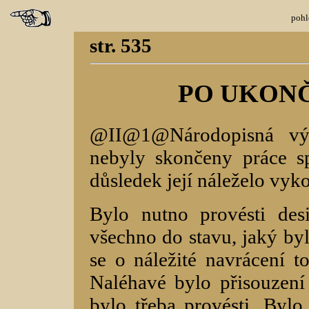
pohl
str. 535
PO UKONČ
@II@1@Národopisná výs
nebyly skončeny práce s
důsledek její náleželo vyko
Bylo nutno provésti desin
všechno do stavu, jaký byl
se o náležité navrácení t
Naléhavé bylo přisouzení 
bylo třeba provésti. Bylo