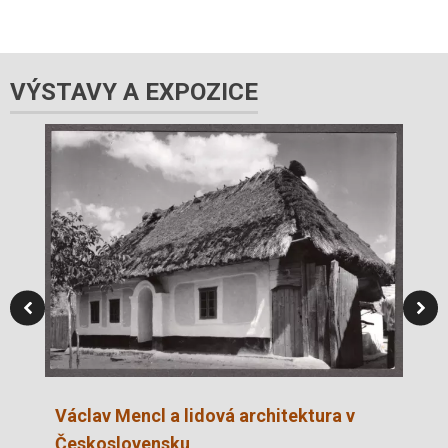
VÝSTAVY A EXPOZICE
Ga
Václav Mencl a lidová architektura v
Československu