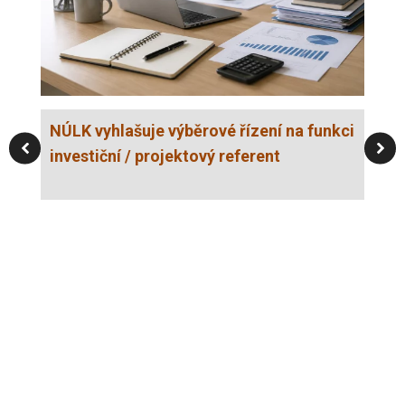
NÚLK vyhlašuje výběrové řízení na funkci
investiční / projektový referent
NÚ
po