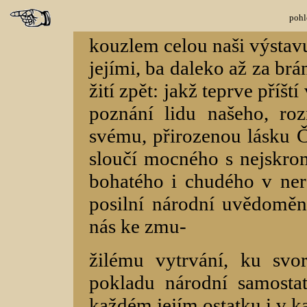
pohl
kouzlem celou naši výstav
jejími, ba daleko až za brá
žití zpět: jakž teprve příš
poznání lidu našeho, ro
svému, přirozenou lásku Č
sloučí mocného s nejskrom
bohatého i chudého v ne
posilní národní uvědomění
nás ke zmu-
žilému vytrvání, ku svo
pokladu národní samosta
každém jejím ostatku i v k