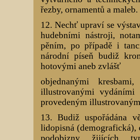
řezby, ornamentů a maleb.
12. Nechť upraví se výstav
hudebními nástroji, not
pěním, po případě i tanc
národní píseň budiž kro
hotovými aneb zvlášť
objednanými kresbami,
illustrovanými vydáním
provedeným illustrovaným
13. Budiž uspořádána vě
lidopisná (demografická), 
podobizny žijících ty