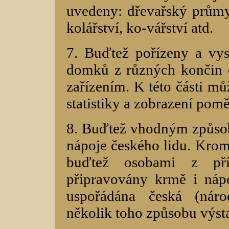
uvedeny: dřevařský průmys
kolářství, ko-vářství atd.
7. Buďtež pořízeny a vy
domků z různých končin 
zařízením. K této části mů
statistiky a zobrazení pom
8. Buďtež vhodným způsob
nápoje českého lidu. Kro
buďtež osobami z pří
připravovány krmě i náp
uspořádána česká (náro
několik toho způsobu výst