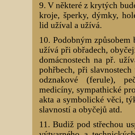
9. V některé z krytých bu
kroje, šperky, dýmky, hol
lid užíval a užívá.
10. Podobným způsobem bu
užívá při obřadech, obyčejí
domácnostech na př. užívá
pohřbech, při slavnostech 
odznakové (ferule), pe
medicíny, sympathické pros
akta a symbolické věci, tý
slavností a obyčejů atd.
11. Budiž pod střechou u
výtvarného a technických