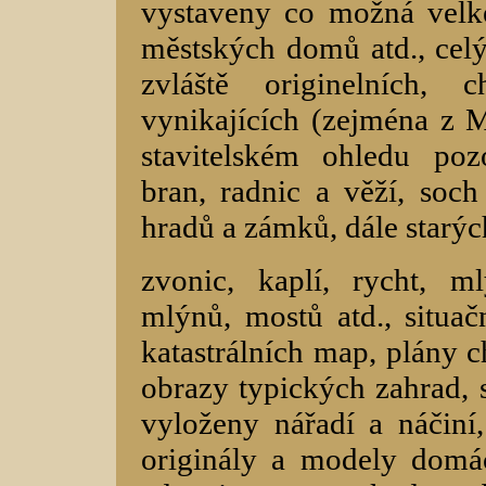
vystaveny co možná velké
městských domů atd., celý
zvláště originelních, c
vynikajících (zejména z M
stavitelském ohledu po
bran, radnic a věží, soc
hradů a zámků, dále starýc
zvonic, kaplí, rycht, m
mlýnů, mostů atd., situač
katastrálních map, plány c
obrazy typických zahrad, s
vyloženy nářadí a náčiní,
originály a modely domác