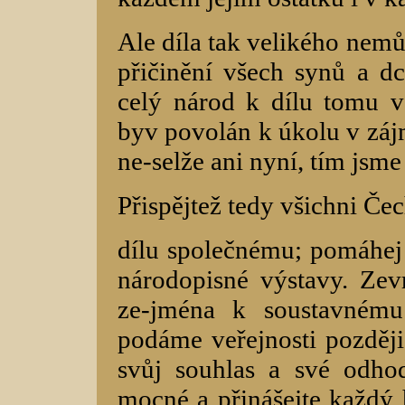
Ale díla tak velikého nem
přičinění všech synů a dc
celý národ k dílu tomu v
byv povolán k úkolu v zájm
ne-selže ani nyní, tím jsme j
Přispějtež tedy všichni Če
dílu společnému; pomáhej
národopisné výstavy. Zev
ze-jména k soustavnému
podáme veřejnosti později
svůj souhlas a své odho
mocné a přinášejte každý 