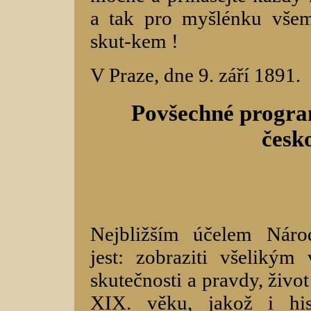
a tak pro myšlénku vše
skut-kem !
V Praze, dne 9. září 1891.
Povšechné progra
česk
Nejbližším účelem Náro
jest: zobraziti všeliký
skutečnosti a pravdy, živo
XIX. věku, jakož i his