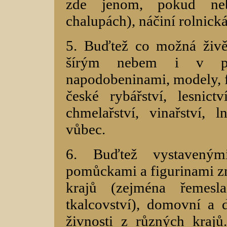
zde jenom, pokud ne
chalupách), náčiní rolnická
5. Buďtež co možná živě
šírým nebem i v pav
napodobeninami, modely, 
české rybářství, lesnictví
chmelařství, vinařství, l
vůbec.
6. Buďtež vystavenými
pomůckami a figurinami z
krajů (zejména řemesla
tkalcovství), domovní a 
živnosti z různých kraj