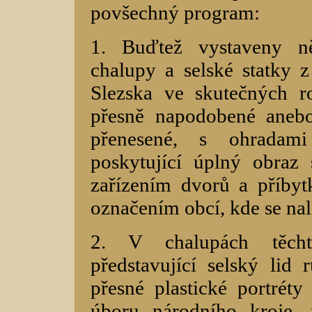
povšechný program:
1. Buďtež vystaveny něk
chalupy a selské statky 
Slezska ve skutečných r
přesně napodobené aneb
přenesené, s ohradami
poskytující úplný obraz
zařízením dvorů a příby
označením obcí, kde se nal
2. V chalupách těcht
představující selský lid
přesné plastické portréty
úboru národního kroje, 