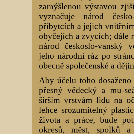
zamýšlenou výstavou zjišt
vyznačuje národ česko-
příbytcích a jejich vnitřní
obyčejích a zvycích; dále 
národ českoslo-vanský ve
jeho národní ráz po stránc
obecně společenské a dějin
Aby účelu toho dosaženo 
přesný vědecký a mu-seál
širším vrstvám lidu na oč
lehce srozumitelný plasti
života a práce, bude po
okresů, měst, spolků a