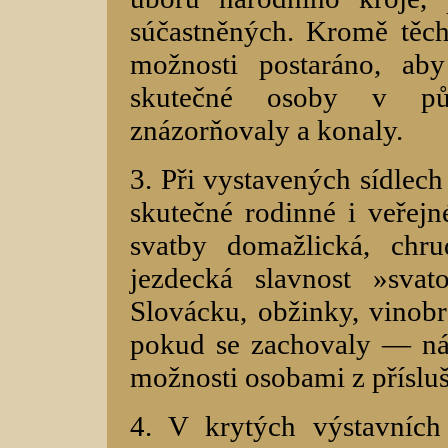
súčastněných. Kromě těch
možnosti postaráno, ab
skutečné osoby v pů
znázorňovaly a konaly.
3. Při vystavených sídlec
skutečné rodinné i veřejné
svatby domažlická, chru
jezdecká slavnost »sva
Slovácku, obžinky, vinob
pokud se zachovaly — nár
možnosti osobami z příslu
4. V krytých výstavníc