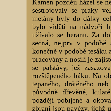
Kámen později házel se ne
sestrojovaly se praky vel
metány byly do dálky cel
bylo viděti na nádvoří 
užívalo se beranu. Za d
sečná, nejprv v podobě 
konečně v podobě tesáku a
pracovány a nosili je zajis
se palstávy, jež zasazo
rozštěpeného háku. Na obr
tepaného, drátěného neb 
původně dřevěné, kulat
později pobíjené a okov
zbraní jsou pavézy, jichž u