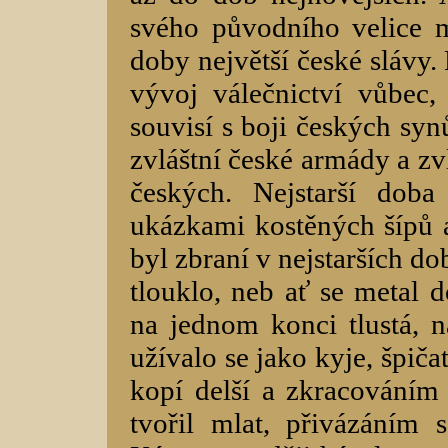
svého původního velice m
doby největší české slávy.
vývoj válečnictví vůbec
souvisí s boji českých syn
zvláštní české armády a z
českých. Nejstarší doba
ukázkami kostěných šípů 
byl zbraní v nejstarších d
tlouklo, neb ať se metal d
na jednom konci tlustá, n
užívalo se jako kyje, špič
kopí delší a zkracováním 
tvořil mlat, přivázáním 