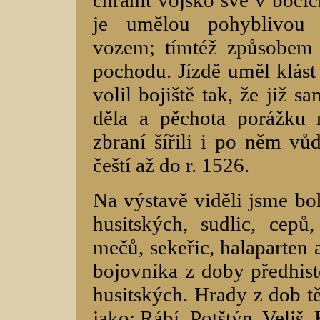
je umělou pohyblivou 
vozem; tímtéž způsobem 
pochodu. Jízdě uměl klást 
volil bojiště tak, že již s
děla a pěchota porážku n
zbraní šířili i po něm vůd
čeští až do r. 1526.
Na výstavě viděli jsme boh
husitských, sudlic, cepů,
mečů, sekeřic, halaparten 
bojovníka z doby předhist
husitských. Hrady z dob 
jako: Rábí, Potštýn, Veliš