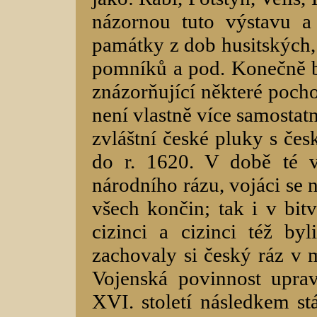
názornou tuto výstavu a
památky z dob husitských,
pomníků a pod. Konečně b
znázorňující některé pocho
není vlastně více samostat
zvláštní české pluky s čes
do r. 1620. V době té v
národního rázu, vojáci se 
všech končin; tak i v bit
cizinci a cizinci též byl
zachovaly si český ráz v m
Vojenská povinnost upra
XVI. století následkem st