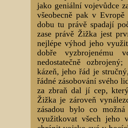
jako geniální vojevůdce z
všeobecně pak v Evropě 
dobu tu právě spadají poč
zase právě Žižka jest prv
nejlépe výhod jeho využit
dobře vyzbrojenému v
nedostatečně ozbrojený;
kázeň, jeho řád je stručný
řádné zásobování svého lid
za zbraň dal jí cep, kter
Žižka je zároveň vynález
zásadou bylo co možná 
využitkovat všech jeho 
chránit vojsko své v bocíc