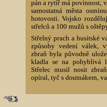
pán a rytíř má povinnost, 
samostatná města osmin
hotovosti. Vojsko rozdělu
střelců a 100 mužů s oštěpy
Střelný prach a husitské vá
způsoby vedení válek, v
zbraň byla původně ulože
kladla se na pohyblivá 
Střelec musil nosit zbraň,
opíral, tyč s doutnákem, v