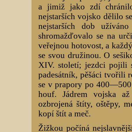
a jimiž jako zdí chráni
nejstarších vojsko dělilo 
nejstarších dob užíván
shromažďovalo se na urči
veřejnou hotovost, a každý
se svou družinou. O sešik
XIV. století; jezdci pojil
padesátník, pěšáci tvořili 
se v prapory po 400—500 
houf. Jádrem vojska až
ozbrojená štíty, oštěpy, m
kopí štít a meč.
Žižkou počíná nejslavnějš