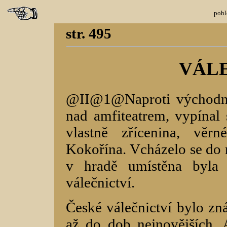
pohl
str. 495
VÁLE
@II@1@Naproti východní
nad amfiteatrem, vypínal
vlastně zřícenina, věr
Kokořína. Vcházelo se do
v hradě umístěna byla 
válečnictví.
České válečnictví bylo zn
až do dob nejnovějších.