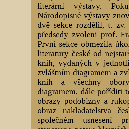
literární výstavy. Pok
Národopisné výstavy znovu
dvě sekce rozdělil, t. zv. 
předsedy zvoleni prof. Fra
První sekce obmezila úkol
literatury české od nejsta
knih, vydaných v jednotl
zvláštním diagramem a zvl
knih a všechny obor
diagramem, dále poříditi t
obrazy podobizny a rukopi
obraz nakladatelstva č
společném usnesení pr