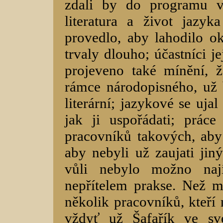
zdali by do programu v
literatura a život jazy
provedlo, aby lahodilo o
trvaly dlouho; účastníci jej
projeveno také mínění, ž
rámce národopisného, už 
literární; jazykové se uja
jak ji uspořádati; prác
pracovníků takových, aby
aby nebyli už zaujati ji
vůli nebylo možno nají
nepřítelem prakse. Než m
několik pracovníků, kteří 
vždyť už Šafařík ve sv