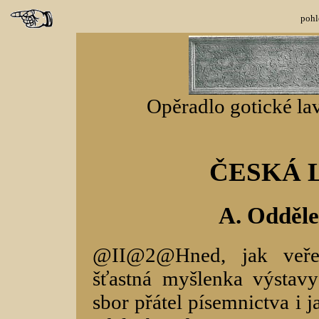
pohl
Opěradlo gotické lav
ČESKÁ 
A. Oddělen
@II@2@Hned, jak veřejn
šťastná myšlenka výstavy
sbor přátel písemnictva i 