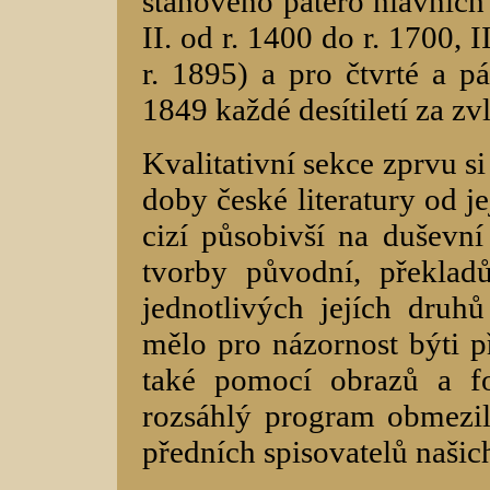
stanoveno patero hlavních 
II. od r. 1400 do r. 1700, I
r. 1895) a pro čtvrté a pá
1849 každé desítiletí za zv
Kvalitativní sekce zprvu si
doby české literatury od je
cizí působivší na duševn
tvorby původní, překlad
jednotlivých jejích druh
mělo pro názornost býti p
také pomocí obrazů a fot
rozsáhlý program obmezil
předních spisovatelů našic