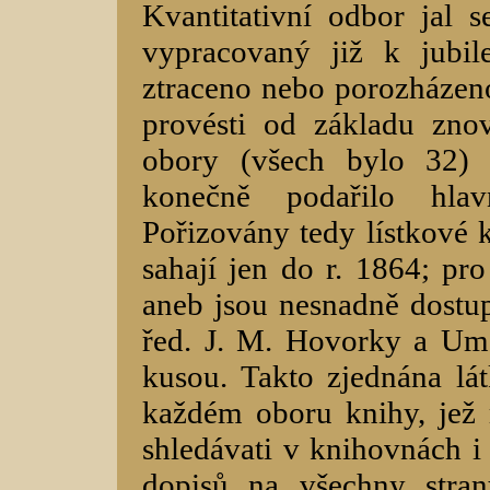
Kvantitativní odbor jal s
vypracovaný již k jubi
ztraceno nebo porozházeno
provésti od základu zno
obory (všech bylo 32) 
konečně podařilo hlav
Pořizovány tedy lístkové 
sahají jen do r. 1864; pro
aneb jsou nesnadně dostu
řed. J. M. Hovorky a Umě
kusou. Takto zjednána lá
každém oboru knihy, jež 
shledávati v knihovnách i
dopisů na všechny stra