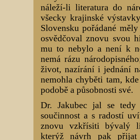
náleží-li literatura do ná
všecky krajinské výstavk
Slovensku pořádané měly 
osvědčoval znovu svou hi
mu to nebylo a není k n
nemá rázu národopisného;
život, nazírání i jednání 
nemohla chyběti tam, kde 
podobě a působnosti své.
Dr. Jakubec jal se tedy 
součinnost a s radostí uví
znovu vzkřísiti bývalý li
kterýž návrh pak přijat