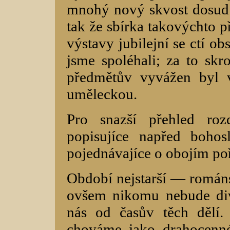
mnohý nový skvost dosud 
tak že sbírka takovýchto 
výstavy jubilejní se ctí o
jsme spoléhali; za to skr
předmětův vyvážen byl v
uměleckou.
Pro snazší přehled roz
popisujíce napřed boho
pojednávajíce o obojím p
Období nejstarší — románs
ovšem nikomu nebude div
nás od časův těch dělí.
chováme jako drahocenné 