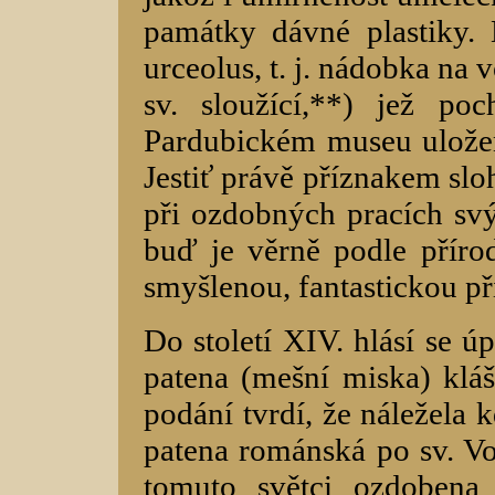
památky dávné plastiky.
urceolus, t. j. nádobka na
sv. sloužící,**) jež p
Pardubickém museu ulože
Jestiť právě příznakem slo
při ozdobných pracích svý
buď je věrně podle přír
smyšlenou, fantastickou př
Do století XIV. hlásí se ú
patena (mešní miska) klá
podání tvrdí, že náležela 
patena románská po sv. Voj
tomuto světci ozdobena 