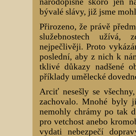
národopisné skoro jen n
bývalé slávy, již jsme mohli
Přirozeno, že právě předmě
služebnostech užívá, 
nejpečlivěji. Proto vykázá
poslední, aby z nich k ná
tklivé důkazy nadšené ob
příklady umělecké dovedn
Arciť nesešly se všechny,
zachovalo. Mnohé byly ji
nemohly chrámy po tak dl
pro vetchost anebo kromo
vydati nebezpečí dopra