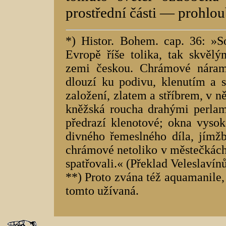
prostřední části — prohlo
*) Histor. Bohem. cap. 36: »S
Evropě říše tolika, tak skvěl
zemi českou. Chrámové náramně
dlouzí ku podivu, klenutím a s
založení, zlatem a stříbrem, v ně
kněžská roucha drahými perlam
předrazí klenotové; okna vysok
divného řemeslného díla, jímžb
chrámové netoliko v městečkách 
spatřovali.« (Překlad Veleslavínů
**) Proto zvána též aquamanile,
tomto užívaná.