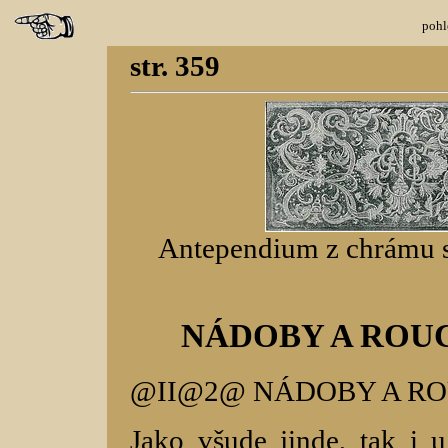
pohl
str. 359
Antependium z chrámu s
NÁDOBY A ROU
@II@2@ NÁDOBY A R
Jako všude jinde, tak i u 