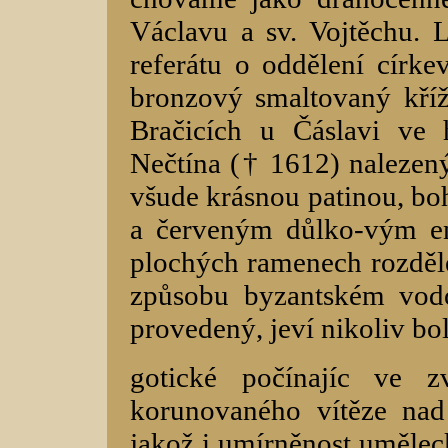
Václavu a sv. Vojtěchu. 
referátu o oddělení círk
bronzový smaltovaný kříž
Bračicích u Čáslavi ve
Nečtína († 1612) nalezený 
všude krásnou patinou, bo
a červeným důlko-vým e
plochých ramenech rozděl
způsobu byzantském vodo
provedený, jeví nikoliv bo
gotické počínajíc ve z
korunovaného vítěze nad
jakož i umírněnost uměleck