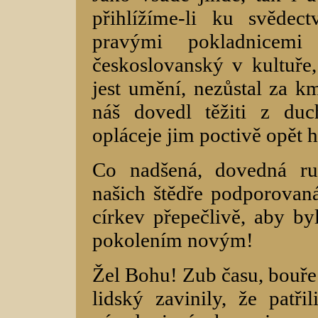
přihlížíme-li ku svěde
pravými pokladnicem
českoslovanský v kultuře,
jest umění, nezůstal za k
náš dovedl těžiti z du
opláceje jim poctivě opět 
Co nadšená, dovedná ru
našich štědře podporovaná
církev přepečlivě, aby by
pokolením novým!
Žel Bohu! Zub času, bouře
lidský zavinily, že patř