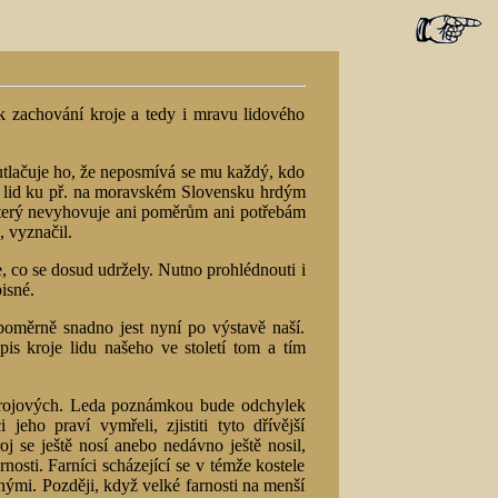
k zachování kroje a tedy i mravu lidového
utlačuje ho, že neposmívá se mu každý, kdo
 se lid ku př. na moravském Slovensku hrdým
, který nevyhovuje ani poměrům ani potřebám
, vyznačil.
, co se dosud udržely. Nutno prohlédnouti i
isné.
 poměrně snadno jest nyní po výstavě naší.
pis kroje lidu našeho ve století tom a tím
 krojových. Leda poznámkou bude odchylek
ho praví vymřeli, zjistiti tyto dřívější
j se ještě nosí anebo nedávno ještě nosil,
rnosti. Farníci scházející se v témže kostele
ušnými. Později, když velké farnosti na menší