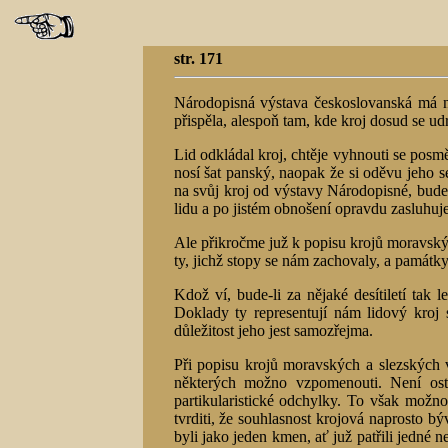
str. 171
Národopisná výstava českoslovanská má ne
přispěla, alespoň tam, kde kroj dosud se udr
Lid odkládal kroj, chtěje vyhnouti se pos
nosí šat panský, naopak že si oděvu jeho s
na svůj kroj od výstavy Národopisné, bude 
lidu a po jistém obnošení opravdu zasluhuje
Ale přikročme juž k popisu krojů moravskýc
ty, jichž stopy se nám zachovaly, a památky
Kdož ví, bude-li za nějaké desítiletí tak
Doklady ty representují nám lidový kroj s
důležitost jeho jest samozřejma.
Při popisu krojů moravských a slezských
některých možno vzpomenouti. Není ostat
partikularistické odchylky. To však možno
tvrditi, že souhlasnost krojová naprosto býv
byli jako jeden kmen, ať juž patřili jedné n