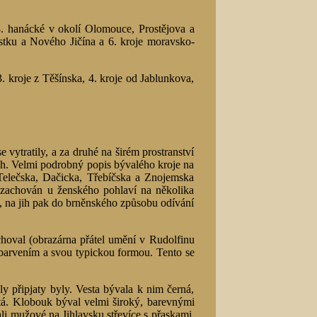
 3. hanácké v okolí Olomouce, Prostějova a
ístku a Nového Jičína a 6. kroje moravsko-
. kroje z Těšínska, 4. kroje od Jablunkova,
vytratily, a za druhé na širém prostranství
h. Velmi podrobný popis bývalého kroje na
Telečska, Dačicka, Třebíčska a Znojemska
 zachován u ženského pohlaví na několika
 na jih pak do brněnského způsobu odívání
achoval (obrazárna přátel umění v Rudolfinu
zbarvením a svou typickou formou. Tento se
y připjaty byly. Vesta bývala k nim černá,
tá. Klobouk býval velmi široký, barevnými
li mužové na Jihlavsku střevíce s přaskami.