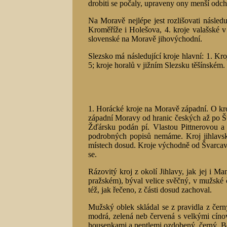
drobiti se počaly, upraveny ony menší odchylk
Na Moravě nejlépe jest rozlišovati násled
Kroměříže i Holešova, 4. kroje valašské v
slovenské na Moravě jihovýchodní.
Slezsko má následující kroje hlavní: 1. Kr
5; kroje horalů v jižním Slezsku těšínském.
1. Horácké kroje na Moravě západní. O kroj
západní Moravy od hranic českých až po Š
Žďársku podán pí. Vlastou Pittnerovou a
podrobných popisů nemáme. Kroj jihlavsk
místech dosud. Kroje východně od Švarcav
se.
Rázovitý kroj z okolí Jihlavy, jak jej i M
pražském), býval velice svěčný, v mužské 
též, jak řečeno, z části dosud zachoval.
Mužský oblek skládal se z pravidla z čern
modrá, zelená neb červená s velkými cíno
housenkami a pentlemi ozdobený, černý. Bot