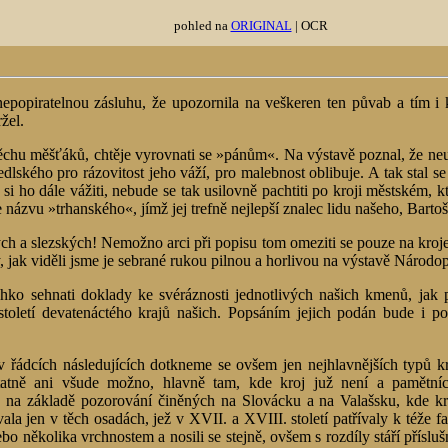
pohled na
ORIGINAL
| OCR
popiratelnou zásluhu, že upozornila na veškeren ten půvab a tím i 
žel.
měchu měšťáků, chtěje vyrovnati se »pánům«. Na výstavě poznal, že ne
edlského pro rázovitost jeho váží, pro malebnost oblibuje. A tak stal
si ho dále vážiti, nebude se tak usilovně pachtiti po kroji městském
 názvu »trhanského«, jímž jej trefně nejlepší znalec lidu našeho, Bartoš
h a slezských! Nemožno arci při popisu tom omeziti se pouze na kroje
, jak viděli jsme je sebrané rukou pilnou a horlivou na výstavě Národop
 lehko sehnati doklady ke svéráznosti jednotlivých našich kmenů, jak
toletí devatenáctého krajů našich. Popsáním jejich podán bude i po
 v řádcích následujících dotkneme se ovšem jen nejhlavnějších typů
ně ani všude možno, hlavně tam, kde kroj juž není a pamětníci je
 na základě pozorování činěných na Slovácku a na Valašsku, kde kro
ala jen v těch osadách, jež v XVII. a XVIII. století patřívaly k téže fa
ebo několika vrchnostem a nosili se stejně, ovšem s rozdíly stáří přísl