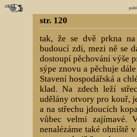
pohl
str. 120
tak, že se dvě prkna na 
budoucí zdi, mezi ně se dá
dostoupí pěchování výše pr
sýpe znovu a pěchuje dále 
Stavení hospodářská a chl
klad. Na zdech leží stř
udělány otvory pro kouř, 
a na střechu jdoucích kopa
vůbec velmi zajímavé. 
nenalézáme také ohniště v 