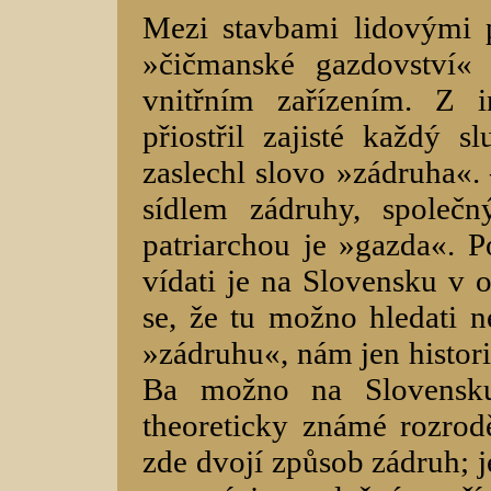
Mezi stavbami lidovými p
»čičmanské gazdovství«
vnitřním zařízením. Z 
přiostřil zajisté každý s
zaslechl slovo »zádruha«
sídlem zádruhy, společ
patriarchou je »gazda«. P
vídati je na Slovensku v o
se, že tu možno hledati n
»zádruhu«, nám jen histori
Ba možno na Slovensku
theoreticky známé rozrodě
zde dvojí způsob zádruh; j