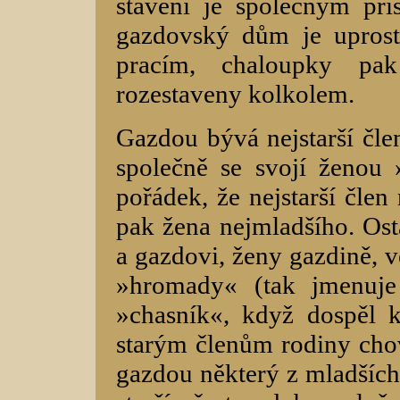
stavení je společným pří
gazdovský dům je uprost
pracím, chaloupky pa
rozestaveny kolkolem.
Gazdou bývá nejstarší člen
společně se svojí ženou 
pořádek, že nejstarší čle
pak žena nejmladšího. Ost
a gazdovi, ženy gazdině, 
»hromady« (tak jmenuje
»chasník«, když dospěl 
starým členům rodiny chová
gazdou některý z mladších