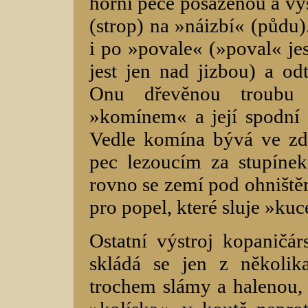
horní pece posazenou a vy
(strop) na »náizbí« (půdu)
i po »povale« (»poval« jes
jest jen nad jizbou) a od
Onu dřevěnou troubu
»komínem« a její spodní 
Vedle komína bývá ve zdi
pec lezoucím za stupínek
rovno se zemí pod ohniště
pro popel, které sluje »kuc
Ostatní výstroj kopaničár
skládá se jen z několik
trochem slámy a halenou, u