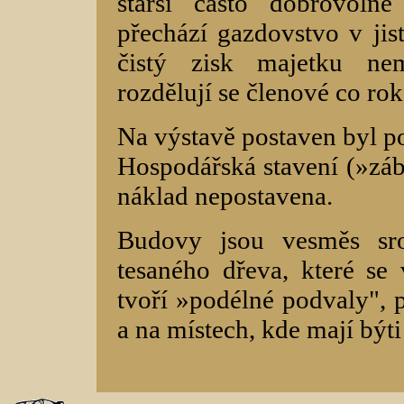
starší často dobrovoln
přechází gazdovstvo v jis
čistý zisk majetku nem
rozdělují se členové co ro
Na výstavě postaven byl po
Hospodářská stavení (»zábo
náklad nepostavena.
Budovy jsou vesměs sro
tesaného dřeva, které se
tvoří »podélné podvaly", 
a na místech, kde mají býti