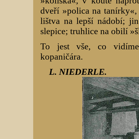
»kolíska«, v koutě naprot
dveří »polica na tanírky«,
lištva na lepší nádobí; ji
slepice; truhlice na obilí 
To jest vše, co vidíme
kopaničára.
L. NIEDERLE.