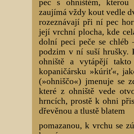
pec s ohništěm, kterou 
zaujímá vždy kout vedle dv
rozeznávají při ní pec hor
její vrchní plocha, kde ce
dolní peci peče se chlé
podzim v ní suší hrušky. 
ohniště a vytápějí takt
kopaničársku »kúriť«, ja
(»ohniščo«) jmenuje se zd
které z ohniště vede otv
hrncích, prostě k ohni př
dřevěnou a tlustě blatem
pomazanou, k vrchu se zúž