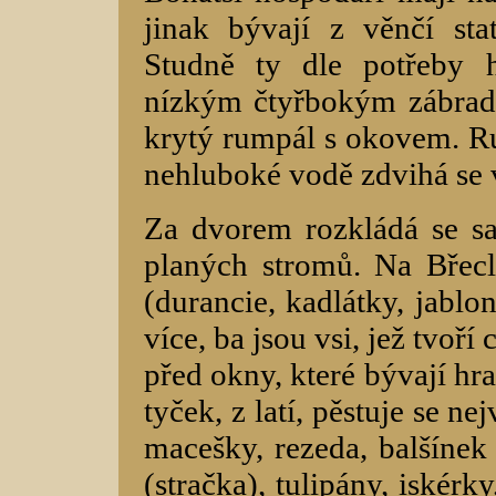
jinak bývají z věnčí st
Studně ty dle potřeby 
nízkým čtyřbokým zábradl
krytý rumpál s okovem. R
nehluboké vodě zdvihá se
Za dvorem rozkládá se s
planých stromů. Na Břec
(durancie, kadlátky, jablon
více, ba jsou vsi, jež tvoř
před okny, které bývají hr
tyček, z latí, pěstuje se ne
macešky, rezeda, balšínek 
(stračka), tulipány, iskérk