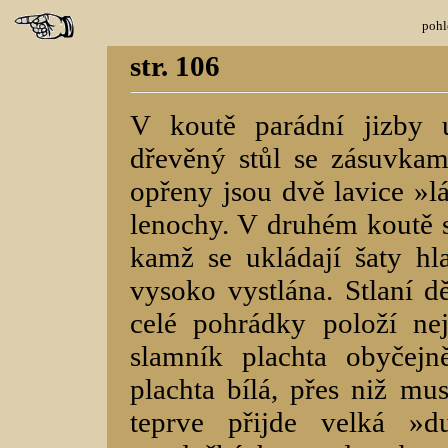
pohl
str. 106
V koutě parádní jizby 
dřevěný stůl se zásuvkam
opřeny jsou dvě lavice »l
lenochy. V druhém koutě st
kamž se ukládají šaty hla
vysoko vystlána. Stlaní d
celé pohrádky položí ne
slamník plachta obyčejn
plachta bílá, přes niž mu
teprve přijde velká 