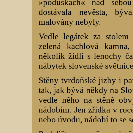
»poduškách« nad sebou 
dostávala nevěsta, býv
malovány nebyly.
Vedle legátek za stolem
zelená kachlová kamna,
několik židlí s lenochy č
nábytek slovenské světnice
Stěny tvrdoňské jizby i p
tak, jak bývá někdy na Slo
vedle něho na stěně obv
nádobím. Jen zřídka v roce
nebo úvodu, nádobí to se s