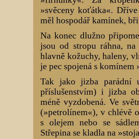
»svěceny koťátka«. Dříve 
měl hospodář kamínek, bři
Na konec dlužno připome
jsou od stropu ráhna, na
hlavně kožuchy, haleny, v
je pec spojená s komínem
Tak jako jizba parádní
příslušenstvím) i jizba ob
méně vyzdobená. Ve světni
(»petrolínem«), v chlévě o
s olejem nebo se sádle
Střepina se kladla na »stoja