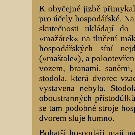
K obyčejné jizbě přimykala
pro účely hospodářské. Na 
skutečnosti ukládají do
»mažárek« na tlučení mák
hospodářských síní nejd
(»maštale«), a polootevřen
vozem, branami, saněmi,
stodola, která dvorec vz
vystavena nebyla. Stodo
oboustranných přístodůlků
se tam podobné stroje hos
dvorem sluje humno.
Bohatší hospodáři mají na 