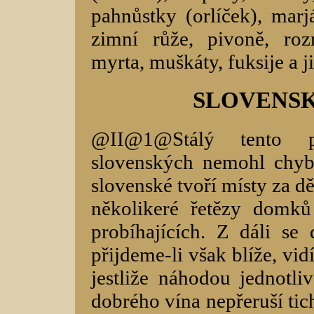
pahnůstky (orlíček), marjá
zimní růže, pivoně, ro
myrta, muškáty, fuksije a j
SLOVENSK
@II@1@Stálý tento p
slovenských nemohl chybě
slovenské tvoří místy za d
několikeré řetězy domků
probíhajících. Z dáli s
přijdeme-li však blíže, vid
jestliže náhodou jednotl
dobrého vína nepřeruší t