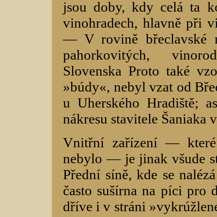
jsou doby, kdy celá ta k
vinohradech, hlavně při v
— V rovině břeclavské n
pahorkovitých, vinor
Slovenska Proto také vzo
»búdy«, nebyl vzat od Břec
u Uherského Hradiště; as
nákresu stavitele Šaniaka v
Vnitřní zařízení — kter
nebylo — je jinak všude st
Přední síně, kde se naléz
často sušírna na píci pro 
dříve i v stráni »vykrúžle