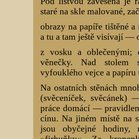
Pod lištvou zavěsena je 
staré na skle malované, za
obrazy na papíře tištěné 
a tu a tam ještě visívají —
z vosku a oblečenými; 
věnečky. Nad stolem s
vyfouklého vejce a papíru
Na ostatních stěnách mno
(svěceníček, svěcánek) 
práce domácí — pravidlem
cínu. Na jiném místě na s
jsou obyčejné hodiny,
»firhuňky«. Za kropen