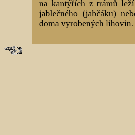
na kantýřích z trámů lež
jablečného (jabčáku) nebo
doma vyrobených lihovin.