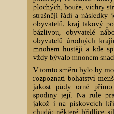
plochých, bouře, vichry str
strašněji řádí a následky 
obyvatelů, kraj takový po 
bázlivou, obyvatelé náb
obyvatelů úrodných kraji
mnohem hustěji a kde sp
vždy bývalo mnonem snadn
V tomto směru bylo by možn
rozpoznati bohatství menš
jakost půdy orné přímo
spodiny její. Na rule pr
jakož i na pískovcích kří
chudá; některé břidlice s