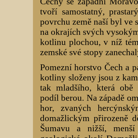
Čechy se západní Moravo
tvoří samostatný, prastarý
povrchu země naší byl ve
na okrajích svých vysokými
kotlinu plochou, v níž té
zemské své stopy zanechal
Pomezní horstvo Čech a pak
kotliny složeny jsou z kam
tak mladšího, která obě 
podíl berou. Na západě o
hor, zvaných hercýnský
domažlickým přirozeně dě
Šumavu a nižší, menší