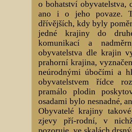
o bohatství obyvatelstva, 
ano i o jeho povaze. 
dřívějších, kdy byly poměr
jedné krajiny do druh
komunikací a nadměrn
obyvatelstva dle krajin v
prahorní krajina, vyznače
neúrodnými úbočími a h
obyvatelstvem řídce ro
pramálo plodin poskytov
osadami bylo nesnadné, an
Obyvatelé krajiny takové 
zjevy pří-rodní, v nic
pozoruje, ve skalách drsný