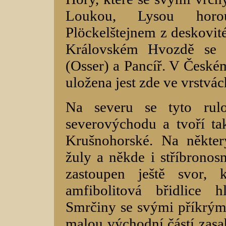
Loukou, Lysou horo
Plöckelštejnem z deskovité
Královském Hvozdě se v
(Osser) a Pancíř. V Českém
uložena jest zde ve vrstvá
Na severu se tyto rulo
severovýchodu a tvoří t
Krušnohorské. Na někter
žuly a někde i stříbrono
zastoupen ještě svor,
amfibolitová břidlice 
Smrčiny se svými příkrými
malou východní částí zasah