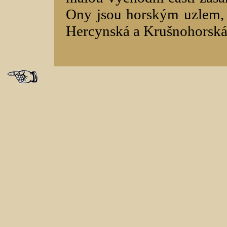
Ony jsou horským uzlem, 
Hercynská a Krušnohorská