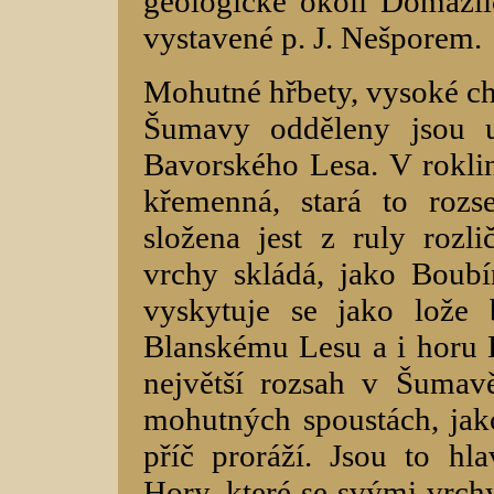
geologické okolí Domažl
vystavené p. J. Nešporem.
Mohutné hřbety, vysoké ch
Šumavy odděleny jsou 
Bavorského Lesa. V roklin
křemenná, stará to rozs
složena jest z ruly rozli
vrchy skládá, jako Boubí
vyskytuje se jako lože 
Blanskému Lesu a i horu K
největší rozsah v Šumav
mohutných spoustách, jako
příč proráží. Jsou to hl
Hory, které se svými vrchy