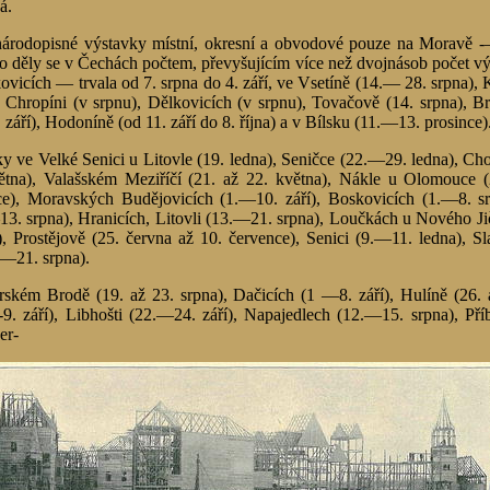
á.
národopisné výstavky místní, okresní a obvodové pouze na Morav
 to děly se v Čechách počtem, převyšujícím více než dvojnásob počet 
vicích — trvala od 7. srpna do 4. září, ve Vsetíně (14.— 28. srpna), 
 Chropíni (v srpnu), Dělkovicích (v srpnu), Tovačově (14. srpna), B
 září), Hodoníně (od 11. září do 8. října) a v Bílsku (11.—13. prosince)
 ve Velké Senici u Litovle (19. ledna), Seničce (22.—29. ledna), Ch
tna), Valašském Meziříčí (21. až 22. května), Nákle u Olomouce 
e), Moravských Budějovicích (1.—10. září), Boskovicích (1.—8. sr
. srpna), Hranicích, Litovli (13.—21. srpna), Loučkách u Nového Jičí
ří), Prostějově (25. června až 10. července), Senici (9.—11. ledna),
.—21. srpna).
ém Brodě (19. až 23. srpna), Dačicích (1 —8. září), Hulíně (26. a 
9. září), Libhošti (22.—24. září), Napajedlech (12.—15. srpna), Př
er-