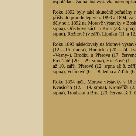
uspořádána žádná jiná výstavka národopisn
Roku 1892 byly také skutečně pořádány 
přišly do proudu teprve r. 1893 a 1894; za
děly se r. 1892 na Moravě výstavky v Bosko
srpna), Ořechovičkách u Brna (28. srpna),
srpnu), Rožnově (v září), Lipníku (11. a 12.
Roku 1893 následovaly na Moravě výstavky
(12.—15. února), Hnojících (20.—24. kvě
»Vesny«), Brodku u Přerova (17. červenc
Frenštátě {20.—29. srpna), Holešově (1.—13
až 10. září), Přerově (12. srpna až 8. zá
srpna), Velímově (6.— 8. ledna a Žďáře (6
Roku 1894 měla Morava výstavky v Uhersk
Kvasících (12.—19. srpna), Kroměříži (2.-
srpna), Troubsku u Brna (29. června až 1. č