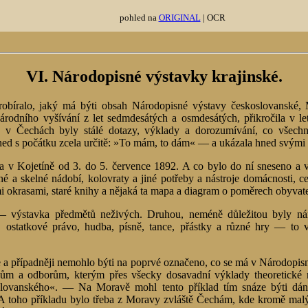
pohled na
ORIGINAL
| OCR
VI. Národopisné výstavky krajinské.
robíralo, jaký má býti obsah Národopisné výstavy českoslovanské, M
árodního vyšívání z let sedmdesátých a osmdesátých, přikročila v l
o v Čechách byly stálé dotazy, výklady a dorozumívání, co všech
ned s počátku zcela určitě: »To mám, to dám« — a ukázala hned svými 
 v Kojetíně od 3. do 5. července 1892. A co bylo do ní sneseno a vy
né a skelné nádobí, kolovraty a jiné potřeby a nástroje domácnosti, 
ými okrasami, staré knihy a nějaká ta mapa a diagram o poměrech obyvate
 — výstavka předmětů neživých. Druhou, neméně důležitou byly nár
 ostatkové právo, hudba, písně, tance, přástky a různé hry — to
 případněji nemohlo býti na poprvé označeno, co se má v Národopisn
cům a odborům, kterým přes všecky dosavadní výklady theoretické 
oslovanského«. — Na Moravě mohl tento příklad tím snáze býti dá
. A toho příkladu bylo třeba z Moravy zvláště Čechám, kde kromě ma