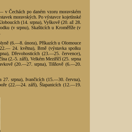
ě -— v Čechách po daném vzoru moravském
výstavek moravských. Po výstavce kojetínské
Kloboucích (14. srpna), Vyškově (20. až 28.
rodku (v srpnu), Skašticích u Kroměříže (v
.
olyně (6.—8. února), Příkazích u Olomouce
(22.— 24. května), Brně (výstavka spolku
pna), Dřevohosticích (23.—25. července),
na (2.-5. září), Velkém Meziříčí (25. srpna
 Slavkově (20.—27. srpna), Tišňově (6.—20.
27. srpna), Ivančicích (15.—30. června),
íboře (22.—24. září), Šlapanicích (12.—19.