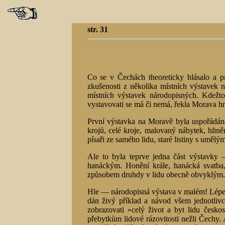
str. 31
Co se v Čechách theoreticky hlásalo a p
zkušenosti z několika místních výstavek n
místních výstavek národopisných. Kdežt
vystavovati se má či nemá, řekla Morava h
První výstavka na Moravě byla uspořádána
krojů, celé kroje, malovaný nábytek, hlině
písaři ze samého lidu, staré listiny s uměl
Ale to byla teprve jedna část výstavky
hanáckým. Honění krále, hanácká svatba,
způsobem druhdy v lidu obecně obvyklým.
Hle — národopisná výstava v malém! Lépe a
dán živý příklad a návod všem jednotliv
zobrazovati »celý život a byt lidu česk
přebytkům lidové rázovitosti nežli Čechy