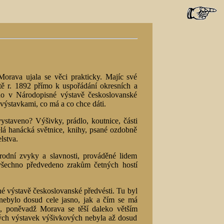
orava ujala se věci prakticky. Majíc své
etě r. 1892 přímo k uspořádání okresních a
no v Národopisné výstavě českoslovanské
výstavkami, co má a co chce dáti.
staveno? Výšivky, prádlo, koutnice, části
celá hanácká světnice, knihy, psané ozdobně
lstva.
odní zvyky a slavnosti, prováděné lidem
 všechno předvedeno zrakům četných hostí
é výstavě českoslovanské předvésti. Tu byl
nebylo dosud cele jasno, jak a čím se má
n, poněvadž Morava se těší daleko větším
lých výstavek výšivkových nebyla až dosud